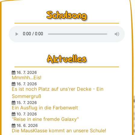
Hausaufgaben
Schulsong
Kontakt
Förderverein
Herzlich Willkommen
Beitrittserklärung
Satzung
Aktuelles
Anschaffungen
Kontakt
16. 7. 2026
Mmmhh...Eis!
Downloads
16. 7. 2026
Es ist noch Platz auf uns'rer Decke - Ein
Kalender
Sommergruß
15. 7. 2026
Ein Ausflug in die Farbenwelt
10. 7. 2026
"Reise in eine fremde Galaxy"
16. 6. 2026
Die MausKlasse kommt an unsere Schule!