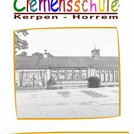
Kollegium
Sozialpädagogin
Schulsozialarbeiterin
Sekretariat
Hausmeister
Multiprofessionelles Team
Klassen
Eltern
Elternmitwirkung
aktive Elternschaft
Nachmittag
Allgemeines
Team und Gruppen
Unser Träger
Mittagessen